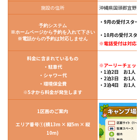
施設の住所
沖縄県国頭郡宜野
・9月の受付スター
予約システム
※ホームページから予約を入れて下さい
・10月の受付スタ
※電話からの予約は対応しません
※電話受付は対応
料金に含まれているもの
※アーリーチェック
・駐車代
・1泊2日 お1人 @
・シャワー代
・2泊3日 お1人 @
・環境保全費
・3泊4日 お1人 @
※5才から料金が発生します
1区画のご案内
エリア番号①(横13m × 縦5m × 縦
10m)