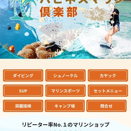
ダイビング
シュノーケル
カヤック
SUP
マリンスポーツ
セットメニュー
洞窟探検
キャンプ場
問合せ
リピーター率No.１のマリンショップ